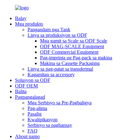
Balay
Mga produkto
Pangandam nga Tank
Linya sa produksiyon sa ODF
Mga gamit sa Scale sa ODF Scale
ODF MAG-SCALE Equipment
ODF Commercial Equipment
Pag-imprinta ug Pag-pack sa makina
Makina sa Cassette Packaging
Linya sa pag-patat sa transdermal
Kagamitan sa accessory
Solusyon sa ODF
ODF OEM
Balita
Pagpangalagad
Mga Serbisyo sa Pre-Pagbaligya
Pag-alima
Pasalig
Kwalipikasyon
Serbisyo sa pagbansay
FAQ
About namo