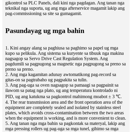
gikontrol sa PLC Panels, dali kini nga pagdagan. Ang tanan nga
teknikal nga suporta, ug ang mga afterservice magamit lakip ang
pag-commissioning sa site sa gumagamit.
Pasundayag ug mga bahin
1. Kini angay alang sa paghiusa sa paghimo sa papel ug mga
kupo sa pelikula. Ang sistema sa kuryente sa tibuuk nga makina
nagsagop sa Servo Drive Cast Regulation System. Ang
pagdumili sa pagpugong sa magnetic nga pagpugong sa preno sa
preno sa preno.
2. Ang mga kagamitan adunay awtomatikong pag-record sa
gitas-on sa pagtrabaho ug pagpakita sa tulin.
3. Ang pag-uga sa oven nagsagop sa pamaagi sa pagpainit sa
ilawom sa patag nga plato, ug ang temperatura kontrolado ni
PID, ug ang katukma sa pagkontrol mahimong moabot ± 3 ℃.
4. The rear transmission area and the front operation area of ​​the
equipment are completely sealed and isolated by stainless steel
plates, which avoids cross-contamination between the two areas
when the equipment is working, and is more convenient to clean.
5. Ang tanan nga mga bahin sa pagkontak sa materyal, lakip ang
mga pressing rollers ug pag-uga sa mga tunel, gihimo sa mga