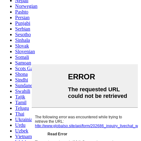
Nepali
Norwegian
Pashto
Persian
Punjabi
Serbian
Sesotho
Sinhala
Slovak
Slovenian
Somali
Samoan
Scots Gaelic
Shona
Sindhi
Sundanese
Swahili
Tajik
Tamil
Telugu
Thai
Ukrainian
Urdu
Uzbek
Vietnamese