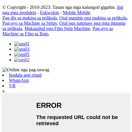
© Copyright - 2010-2023: Tanan nga mga katungod gigahin.
Init
nga mga produkto
-
Eskwolon
-
Mobile Mobile
Pag-ilis sa makina sa pelikula
,
Oral manipis nga makina sa pelikula
,
Pag-ayo sa Machine sa Strips
,
Oral nga natunaw nga mga tiggama
sa pelikula
,
Makasulud nga Film Strip Machine
,
Pag-ayo sa
Machine sa Film sa Bato
,
Ipadala ang email
WhatsApp
VR
x