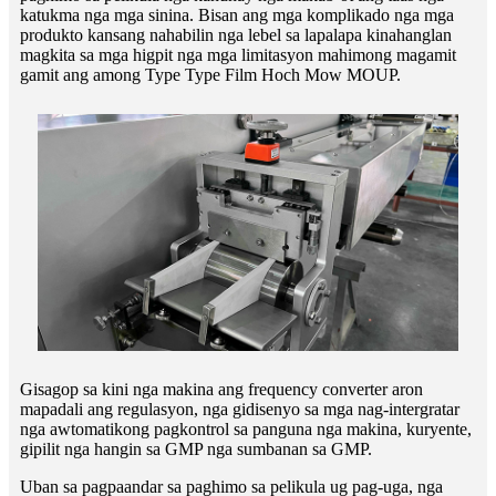
katukma nga mga sinina. Bisan ang mga komplikado nga mga
produkto kansang nahabilin nga lebel sa lapalapa kinahanglan
magkita sa mga higpit nga mga limitasyon mahimong magamit
gamit ang among Type Type Film Hoch Mow MOUP.
Gisagop sa kini nga makina ang frequency converter aron
mapadali ang regulasyon, nga gidisenyo sa mga nag-intergratar
nga awtomatikong pagkontrol sa panguna nga makina, kuryente,
gipilit nga hangin sa GMP nga sumbanan sa GMP.
Uban sa pagpaandar sa paghimo sa pelikula ug pag-uga, nga