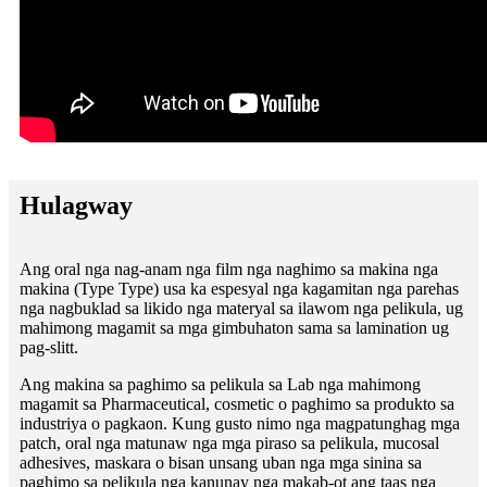
Hulagway
Ang oral nga nag-anam nga film nga naghimo sa makina nga
makina (Type Type) usa ka espesyal nga kagamitan nga parehas
nga nagbuklad sa likido nga materyal sa ilawom nga pelikula, ug
mahimong magamit sa mga gimbuhaton sama sa lamination ug
pag-slitt.
Ang makina sa paghimo sa pelikula sa Lab nga mahimong
magamit sa Pharmaceutical, cosmetic o paghimo sa produkto sa
industriya o pagkaon. Kung gusto nimo nga magpatunghag mga
patch, oral nga matunaw nga mga piraso sa pelikula, mucosal
adhesives, maskara o bisan unsang uban nga mga sinina sa
paghimo sa pelikula nga kanunay nga makab-ot ang taas nga