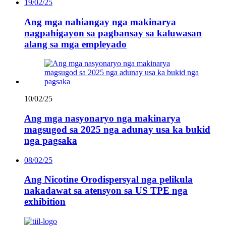
19/02/25
Ang mga nahiangay nga makinarya
nagpahigayon sa pagbansay sa kaluwasan
alang sa mga empleyado
10/02/25
Ang mga nasyonaryo nga makinarya
magsugod sa 2025 nga adunay usa ka bukid
nga pagsaka
08/02/25
Ang Nicotine Orodispersyal nga pelikula
nakadawat sa atensyon sa US TPE nga
exhibition