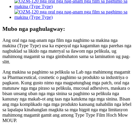
Mubo nga paghulagway:
Ang oral nga nag-anam nga film nga naghimo sa makina nga
makina (Type Type) usa ka espesyal nga kagamitan nga parehas nga
nagbuklad sa likido nga materyal sa ilawom nga pelikula, ug
mahimong magamit sa mga gimbuhaton sama sa lamination ug pag-
slitt.
Ang makina sa paghimo sa pelikula sa Lab nga mahimong magamit
sa Pharmaceutical, cosmetic o paghimo sa produkto sa industriya o
pagkaon. Kung gusto nimo nga magpatunghag mga patch, oral nga
matunaw nga mga piraso sa pelikula, mucosal adhesives, maskara o
bisan unsang uban nga mga sinina sa paghimo sa pelikula nga
kanunay nga makab-ot ang taas nga katukma nga mga sinina. Bisan
ang mga komplikado nga mga produkto kansang nahabilin nga lebel
sa lapalapa kinahanglan magkita sa mga higpit nga mga limitasyon
mahimong magamit gamit ang among Type Type Film Hoch Mow
MOUP.