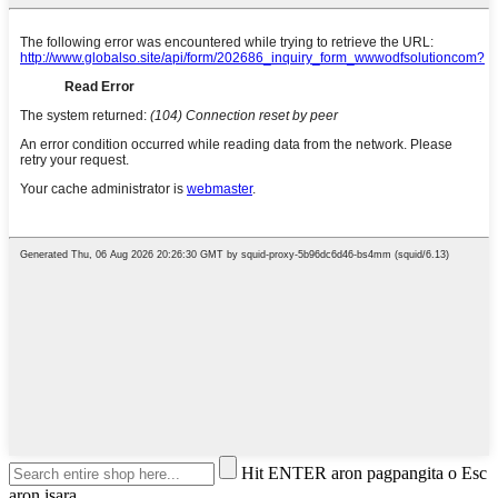
Hit ENTER aron pagpangita o Esc
aron isara