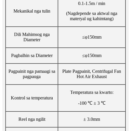
0.1-1.5m / min
Mekanikal nga tulin
(Nagdepende sa aktwal nga
materyal ug kahimtang)
Dili Mahimsog nga
≤φ150mm
Diameter
Pagbalhin sa Diameter
≤φ150mm
Pagpainit nga pamaagi sa
Plate Pagpainit, Centrifugal Fan
pagpauga
Hot Air Exhaust
Temperatura sa kwarto:
Kontrol sa temperatura
-100 ℃ ± 3 ℃
Reel nga ngilit
± 3.0mm