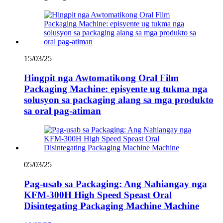
15/03/25
Hingpit nga Awtomatikong Oral Film
Packaging Machine: episyente ug tukma nga
solusyon sa packaging alang sa mga produkto
sa oral pag-atiman
05/03/25
Pag-usab sa Packaging: Ang Nahiangay nga
KFM-300H High Speed ​​Speast Oral
Disintegating Packaging Machine Machine