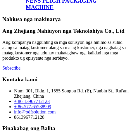
NENS PLIGH PACKAGING
MACHINE
Nahiusa nga makinarya
Ang Zhejiang Nahiuyon nga Teknolohiya Co., Ltd
Ang kompanya nagpunting sa mga solusyon nga hinimo sa sulud
alang sa matag kustomer alang sa matag kustomer, nga naghatag sa
matag kustomer nga adunay makatagbaw nga kalidad nga mga
produkto ug episyente nga serbisyo.
Subscribe
Kontaka kami
Num. 301, Bldg. 1, 1555 Songpu Rd. (E), Nanbin St., Rui'an,
Zhejiang, China
+ 86-13967712128
+ 86-577-65538999
info@odfsolution.com
8613967712128
Pinakabag-ong Balita