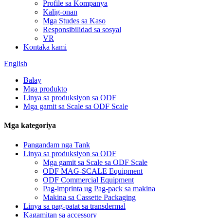
Profile sa Kompanya
Kalig-onan
Mga Studes sa Kaso
Responsibilidad sa sosyal
VR
Kontaka kami
English
Balay
Mga produkto
Linya sa produksiyon sa ODF
Mga gamit sa Scale sa ODF Scale
Mga kategoriya
Pangandam nga Tank
Linya sa produksiyon sa ODF
Mga gamit sa Scale sa ODF Scale
ODF MAG-SCALE Equipment
ODF Commercial Equipment
Pag-imprinta ug Pag-pack sa makina
Makina sa Cassette Packaging
Linya sa pag-patat sa transdermal
Kagamitan sa accessory