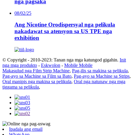
nga pagsaka
08/02/25
Ang Nicotine Orodispersyal nga pelikula
nakadawat sa atensyon sa US TPE nga
exhibition
© Copyright - 2010-2023: Tanan nga mga katungod gigahin.
Init
nga mga produkto
-
Eskwolon
-
Mobile Mobile
Makasulud nga Film Strip Machine
,
Pag-ilis sa makina sa pelikula
,
Pag-ayo sa Machine sa Film sa Bato
,
Pag-ayo sa Machine sa Strips
,
Oral manipis nga makina sa pelikula
,
Oral nga natunaw nga mga
tiggama sa pelikula
,
Ipadala ang email
WhatsApp