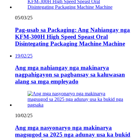
05/03/25
Pag-usab sa Packaging: Ang Nahiangay nga
KFM-300H High Speed ​​Speast Oral
Disintegating Packaging Machine Machine
19/02/25
Ang mga nahiangay nga makinarya
nagpahigayon sa pagbansay sa kaluwasan
alang sa mga empleyado
10/02/25
Ang mga nasyonaryo nga makinarya
magsugod sa 2025 nga adunay usa ka bukid