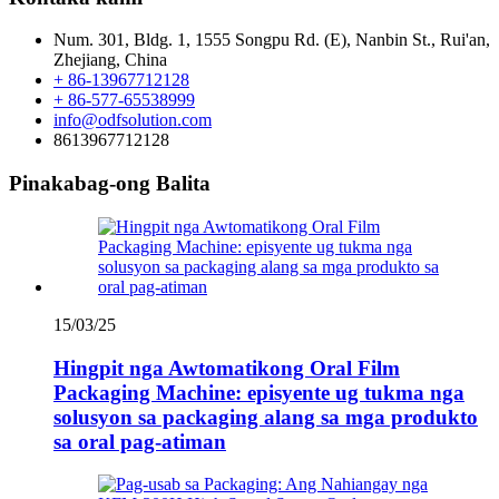
Num. 301, Bldg. 1, 1555 Songpu Rd. (E), Nanbin St., Rui'an,
Zhejiang, China
+ 86-13967712128
+ 86-577-65538999
info@odfsolution.com
8613967712128
Pinakabag-ong Balita
15/03/25
Hingpit nga Awtomatikong Oral Film
Packaging Machine: episyente ug tukma nga
solusyon sa packaging alang sa mga produkto
sa oral pag-atiman