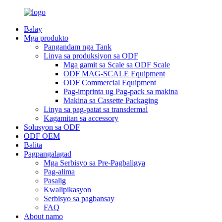
Balay
Mga produkto
Pangandam nga Tank
Linya sa produksiyon sa ODF
Mga gamit sa Scale sa ODF Scale
ODF MAG-SCALE Equipment
ODF Commercial Equipment
Pag-imprinta ug Pag-pack sa makina
Makina sa Cassette Packaging
Linya sa pag-patat sa transdermal
Kagamitan sa accessory
Solusyon sa ODF
ODF OEM
Balita
Pagpangalagad
Mga Serbisyo sa Pre-Pagbaligya
Pag-alima
Pasalig
Kwalipikasyon
Serbisyo sa pagbansay
FAQ
About namo