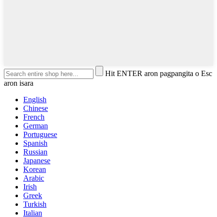
Hit ENTER aron pagpangita o Esc
aron isara
English
Chinese
French
German
Portuguese
Spanish
Russian
Japanese
Korean
Arabic
Irish
Greek
Turkish
Italian