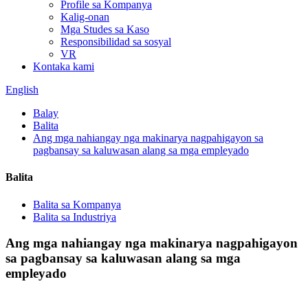
Profile sa Kompanya
Kalig-onan
Mga Studes sa Kaso
Responsibilidad sa sosyal
VR
Kontaka kami
English
Balay
Balita
Ang mga nahiangay nga makinarya nagpahigayon sa
pagbansay sa kaluwasan alang sa mga empleyado
Balita
Balita sa Kompanya
Balita sa Industriya
Ang mga nahiangay nga makinarya nagpahigayon
sa pagbansay sa kaluwasan alang sa mga
empleyado