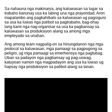
Sa nahauna nga makinarya, ang kaluwasan sa lugar sa
trabaho kanunay usa ka labing una nga prayoridad. Aron
mapalambo ang pagkahibalo sa kaluwasan ug pagsiguro
sa usa ka luwas nga palibot sa pagtrabaho, bag-ohay
lang kami nga nag-organisar sa usa ka pagbansay sa
kaluwasan sa produksiyon alang sa among mga
empleyado sa unahan.
Ang among team nagpalig-on sa hinungdanon nga mga
protocol sa kaluwasan, mga pamaagi sa pagpugong sa
peligro, ug mga pamaagi sa emerhensya nga pagtubag.
Uban sa padayon nga pagbansay ug pag-uswag,
katuyoan namon nga magpadayon ang usa ka luwas ug
hapsay nga produksiyon sa palibot alang sa tanan.