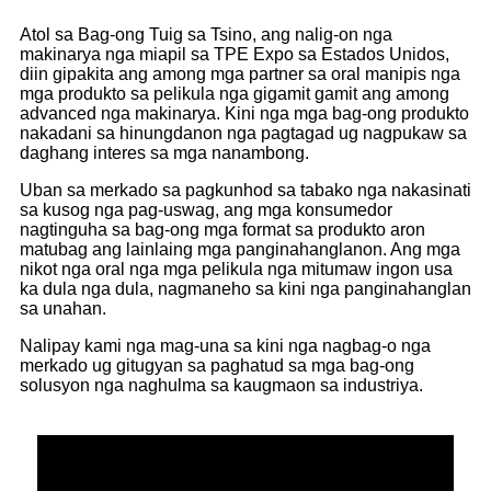
Atol sa Bag-ong Tuig sa Tsino, ang nalig-on nga
makinarya nga miapil sa TPE Expo sa Estados Unidos,
diin gipakita ang among mga partner sa oral manipis nga
mga produkto sa pelikula nga gigamit gamit ang among
advanced nga makinarya. Kini nga mga bag-ong produkto
nakadani sa hinungdanon nga pagtagad ug nagpukaw sa
daghang interes sa mga nanambong.
Uban sa merkado sa pagkunhod sa tabako nga nakasinati
sa kusog nga pag-uswag, ang mga konsumedor
nagtinguha sa bag-ong mga format sa produkto aron
matubag ang lainlaing mga panginahanglanon. Ang mga
nikot nga oral nga mga pelikula nga mitumaw ingon usa
ka dula nga dula, nagmaneho sa kini nga panginahanglan
sa unahan.
Nalipay kami nga mag-una sa kini nga nagbag-o nga
merkado ug gitugyan sa paghatud sa mga bag-ong
solusyon nga naghulma sa kaugmaon sa industriya.