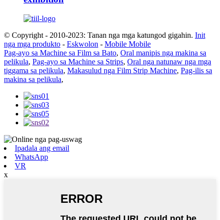
© Copyright - 2010-2023: Tanan nga mga katungod gigahin.
Init
nga mga produkto
-
Eskwolon
-
Mobile Mobile
Pag-ayo sa Machine sa Film sa Bato
,
Oral manipis nga makina sa
pelikula
,
Pag-ayo sa Machine sa Strips
,
Oral nga natunaw nga mga
tiggama sa pelikula
,
Makasulud nga Film Strip Machine
,
Pag-ilis sa
makina sa pelikula
,
Ipadala ang email
WhatsApp
VR
x