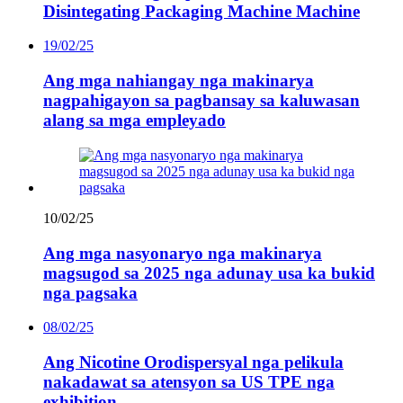
Disintegating Packaging Machine Machine
19/02/25
Ang mga nahiangay nga makinarya
nagpahigayon sa pagbansay sa kaluwasan
alang sa mga empleyado
10/02/25
Ang mga nasyonaryo nga makinarya
magsugod sa 2025 nga adunay usa ka bukid
nga pagsaka
08/02/25
Ang Nicotine Orodispersyal nga pelikula
nakadawat sa atensyon sa US TPE nga
exhibition