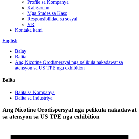
Profile sa Kompanya
Kalig-onan
Mga Studes sa Kaso
Responsibilidad sa sosyal
VR
Kontaka kami
English
Balay
Balita
Ang Nicotine Orodispersyal nga pelikula nakadawat sa
atensyon sa US TPE nga exhibition
Balita
Balita sa Kompanya
Balita sa Industriya
Ang Nicotine Orodispersyal nga pelikula nakadawat
sa atensyon sa US TPE nga exhibition