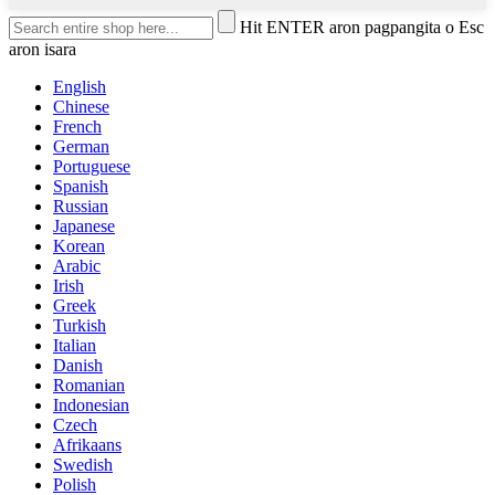
Hit ENTER aron pagpangita o Esc
aron isara
English
Chinese
French
German
Portuguese
Spanish
Russian
Japanese
Korean
Arabic
Irish
Greek
Turkish
Italian
Danish
Romanian
Indonesian
Czech
Afrikaans
Swedish
Polish