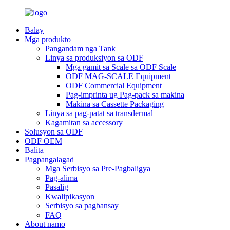
Balay
Mga produkto
Pangandam nga Tank
Linya sa produksiyon sa ODF
Mga gamit sa Scale sa ODF Scale
ODF MAG-SCALE Equipment
ODF Commercial Equipment
Pag-imprinta ug Pag-pack sa makina
Makina sa Cassette Packaging
Linya sa pag-patat sa transdermal
Kagamitan sa accessory
Solusyon sa ODF
ODF OEM
Balita
Pagpangalagad
Mga Serbisyo sa Pre-Pagbaligya
Pag-alima
Pasalig
Kwalipikasyon
Serbisyo sa pagbansay
FAQ
About namo