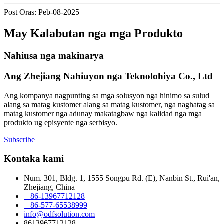
Post Oras: Peb-08-2025
May Kalabutan nga mga Produkto
Nahiusa nga makinarya
Ang Zhejiang Nahiuyon nga Teknolohiya Co., Ltd
Ang kompanya nagpunting sa mga solusyon nga hinimo sa sulud
alang sa matag kustomer alang sa matag kustomer, nga naghatag sa
matag kustomer nga adunay makatagbaw nga kalidad nga mga
produkto ug episyente nga serbisyo.
Subscribe
Kontaka kami
Num. 301, Bldg. 1, 1555 Songpu Rd. (E), Nanbin St., Rui'an,
Zhejiang, China
+ 86-13967712128
+ 86-577-65538999
info@odfsolution.com
8613967712128