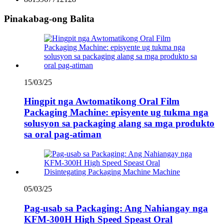
Pinakabag-ong Balita
15/03/25
Hingpit nga Awtomatikong Oral Film
Packaging Machine: episyente ug tukma nga
solusyon sa packaging alang sa mga produkto
sa oral pag-atiman
05/03/25
Pag-usab sa Packaging: Ang Nahiangay nga
KFM-300H High Speed ​​Speast Oral