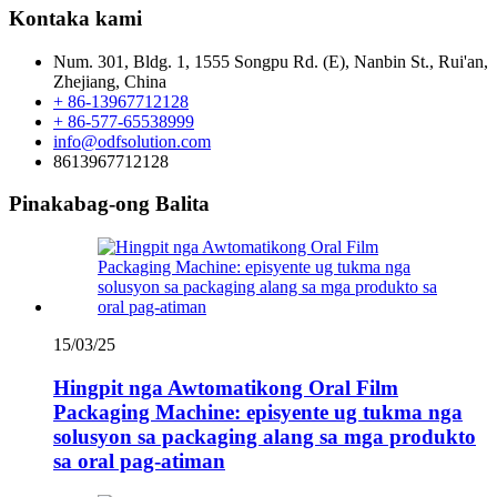
Kontaka kami
Num. 301, Bldg. 1, 1555 Songpu Rd. (E), Nanbin St., Rui'an,
Zhejiang, China
+ 86-13967712128
+ 86-577-65538999
info@odfsolution.com
8613967712128
Pinakabag-ong Balita
15/03/25
Hingpit nga Awtomatikong Oral Film
Packaging Machine: episyente ug tukma nga
solusyon sa packaging alang sa mga produkto
sa oral pag-atiman