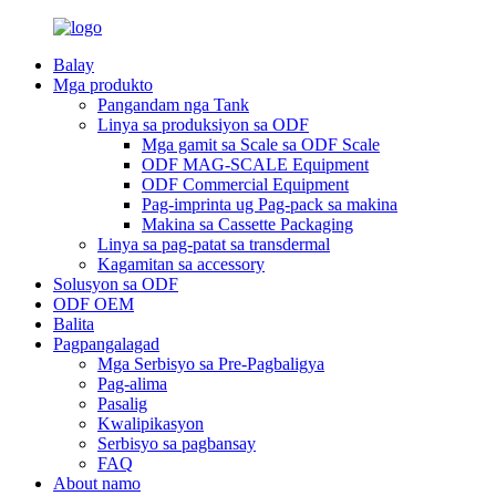
Balay
Mga produkto
Pangandam nga Tank
Linya sa produksiyon sa ODF
Mga gamit sa Scale sa ODF Scale
ODF MAG-SCALE Equipment
ODF Commercial Equipment
Pag-imprinta ug Pag-pack sa makina
Makina sa Cassette Packaging
Linya sa pag-patat sa transdermal
Kagamitan sa accessory
Solusyon sa ODF
ODF OEM
Balita
Pagpangalagad
Mga Serbisyo sa Pre-Pagbaligya
Pag-alima
Pasalig
Kwalipikasyon
Serbisyo sa pagbansay
FAQ
About namo