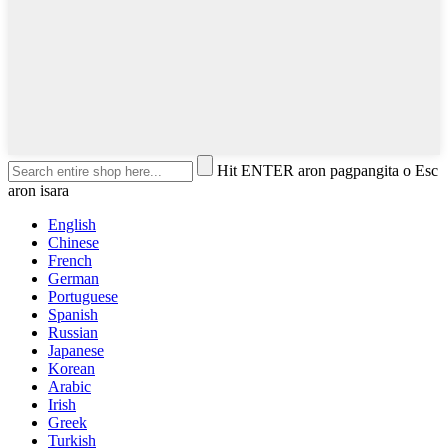
Hit ENTER aron pagpangita o Esc
aron isara
English
Chinese
French
German
Portuguese
Spanish
Russian
Japanese
Korean
Arabic
Irish
Greek
Turkish