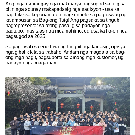
Ang mga nahiangay nga makinarya nagsugod sa tuig sa
bitin nga adunay makapadasig nga tradisyon - usa ka
pag-hike sa koponan aron magsimbolo sa pag-uswag ug
kalampusan sa Bag-ong Tuig! Ang pagsaka sa tingub
nagrepresentar sa atong pasalig sa padayon nga
pagtubo, mas taas nga mga nahimo, ug usa ka lig-on nga
pagsugod sa 2025.
Sa pag-usab sa enerhiya ug hingpit nga kadasig, opisyal
nga gibalik kita sa trabaho! Andam nga magdala sa bag-
ong mga hagit, pagsuporta sa among mga kustomer, ug
padayon nga mag-uban.