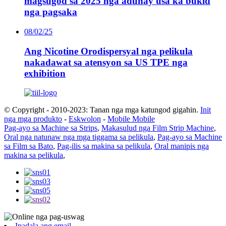
magsugod sa 2025 nga adunay usa ka bukid
nga pagsaka
08/02/25
Ang Nicotine Orodispersyal nga pelikula
nakadawat sa atensyon sa US TPE nga
exhibition
© Copyright - 2010-2023: Tanan nga mga katungod gigahin.
Init
nga mga produkto
-
Eskwolon
-
Mobile Mobile
Pag-ayo sa Machine sa Strips
,
Makasulud nga Film Strip Machine
,
Oral nga natunaw nga mga tiggama sa pelikula
,
Pag-ayo sa Machine
sa Film sa Bato
,
Pag-ilis sa makina sa pelikula
,
Oral manipis nga
makina sa pelikula
,
Ipadala ang email