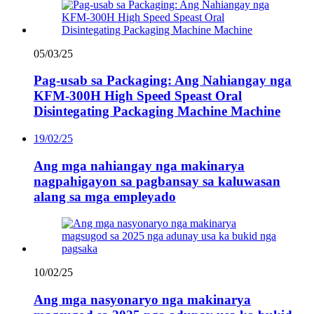
05/03/25
Pag-usab sa Packaging: Ang Nahiangay nga
KFM-300H High Speed ​​Speast Oral
Disintegating Packaging Machine Machine
19/02/25
Ang mga nahiangay nga makinarya
nagpahigayon sa pagbansay sa kaluwasan
alang sa mga empleyado
10/02/25
Ang mga nasyonaryo nga makinarya