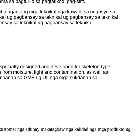
 sa pagtul-id sa pagtalikod, pag-slitt.
ihatagan ang mga teknikal nga kawani sa negosyo sa
al ug pagbansay sa teknikal ug pagbansay sa teknikal
nsay sa teknikal ug pagbansay sa teknikal.
specially designed and developed for skeleton-type
s from moisture, light and contamination, as well as
a sumbanan sa GMP ug UL nga mga sukdanan sa
 kustomer nga adunay makatagbaw nga kalidad nga mga produkto ug