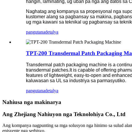
hangin, laminating, ug uban pa nga ang datos sa C
Naghatag ang kompanya sa propesyonal nga suport
kustomer alang sa pagbansay sa makina, pagbansay
ug mga kawani sa teknikal ug pagbansay sa teknik
pangutana
detalya
TPT-200 Transdermal Patch Packaging Ma
Transdermal patch packaging machine is a continu
transdermal patches.It is capable of offering pharm
features of lightweight, easy-to-open and enhan
kaluwasan sa UL sa industriya sa parmasyutiko.
pangutana
detalya
Nahiusa nga makinarya
Ang Zhejiang Nahiuyon nga Teknolohiya Co., Ltd
Ang kompanya nagpunting sa mga solusyon nga hinimo sa sulud alan
episyente nga serbisyo.