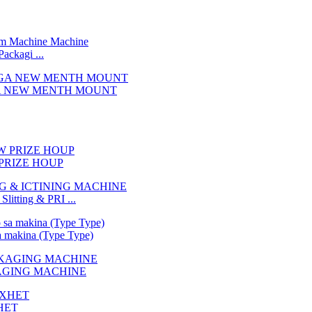
ackagi ...
A NEW MENTH MOUNT
PRIZE HOUP
litting & PRI ...
a makina (Type Type)
KAGING MACHINE
XHET