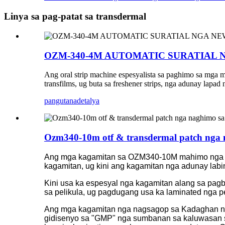
Linya sa pag-patat sa transdermal
OZM-340-4M AUTOMATIC SURATIAL 
Ang oral strip machine espesyalista sa paghimo sa mga m
transfilms, ug buta sa freshener strips, nga adunay lapa
pangutana
detalya
Ozm340-10m otf & transdermal patch nga
Ang mga kagamitan sa OZM340-10M mahimo nga magh
kagamitan, ug kini ang kagamitan nga adunay lab
Kini usa ka espesyal nga kagamitan alang sa pag
sa pelikula, ug pagdugang usa ka laminated nga pe
Ang mga kagamitan nga nagsagop sa Kadaghan nga
gidisenyo sa "GMP" nga sumbanan sa kaluwasan sa