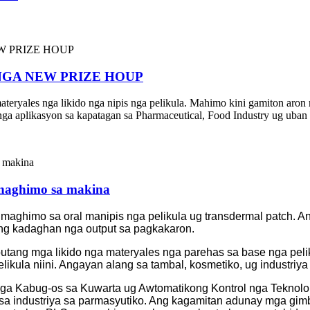
NGA NEW PRIZE HOUP
ateryales nga likido nga nipis nga pelikula. Mahimo kini gamiton aro
d nga aplikasyon sa kapatagan sa Pharmaceutical, Food Industry ug uban 
 naghimo sa makina
imo sa oral manipis nga pelikula ug transdermal patch. Ang 
ing kadaghan nga output sa pagkakaron.
butang mga likido nga materyales nga parehas sa base nga pe
likula niini. Angayan alang sa tambal, kosmetiko, ug industriy
 Kabug-os sa Kuwarta ug Awtomatikong Kontrol nga Teknolohi
 industriya sa parmasyutiko. Ang kagamitan adunay mga gimbu