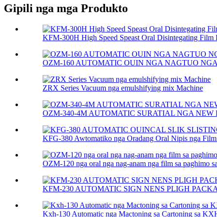
Gipili nga mga Produkto
KFM-300H High Speed ​​Speast Oral Disintegating Film P
OZM-160 AUTOMATIC OUIN NGA NAGTUO NG
ZRX Series Vacuum nga emulshifying mix Machine
OZM-340-4M AUTOMATIC SURATIAL NGA NEW 
KFG-380 Awtomatiko nga Oradang Oral Nipis nga Film S
OZM-120 nga oral nga nag-anam nga film sa paghimo s
KFM-230 AUTOMATIC SIGN NENS PLIGH PAC
Kxh-130 Automatic nga Mactoning sa Cartoning sa K