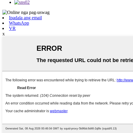
Ipadala ang email
WhatsApp
VR
x