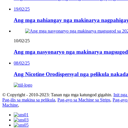
19/02/25
Ang mga nahiangay nga makinarya nagpahigay
10/02/25
Ang mga nasyonaryo nga makinarya magsugod 
08/02/25
Ang Nicotine Orodispersyal nga pelikula nakad
© Copyright - 2010-2023: Tanan nga mga katungod gigahin.
Init ng
Pag-ilis sa makina sa pelikula
,
Pag-ayo sa Machine sa Strips
,
Pag-ayo 
Machine
,